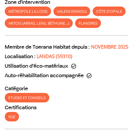
Zone d'intervention
MÉTROPOLE LILLOISE
VALENCIENNOIS
CÔTE D'OPALE
ARTOIS (ARRAS, LENS, BÉTHUNE…)
FLANDRES
NOVEMBRE 2025
Membre de Toerana Habitat depuis :
LANDAS
(
59310
)
Localisation :
Utilisation d’éco-matériaux
Auto-réhabilitation accompagnée
Catégorie
ETUDES ET CONSEILS
Certifications
RGE