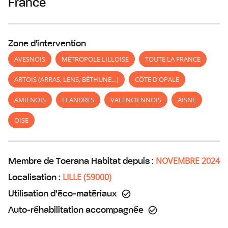
France
Zone d'intervention
AVESNOIS
MÉTROPOLE LILLOISE
TOUTE LA FRANCE
ARTOIS (ARRAS, LENS, BÉTHUNE…)
CÔTE D'OPALE
AMIENOIS
FLANDRES
VALENCIENNOIS
AISNE
OISE
NOVEMBRE 2024
Membre de Toerana Habitat depuis :
LILLE
(
59000
)
Localisation :
Utilisation d’éco-matériaux
Auto-réhabilitation accompagnée