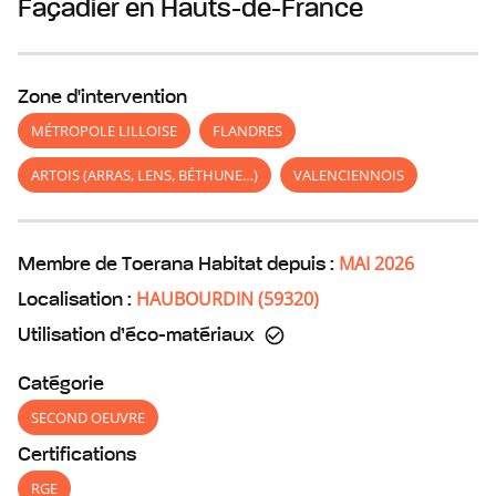
Façadier
en Hauts-de-France
Zone d'intervention
MÉTROPOLE LILLOISE
FLANDRES
ARTOIS (ARRAS, LENS, BÉTHUNE…)
VALENCIENNOIS
MAI 2026
Membre de Toerana Habitat depuis :
HAUBOURDIN
(
59320
)
Localisation :
Utilisation d’éco-matériaux
Catégorie
SECOND OEUVRE
Certifications
RGE