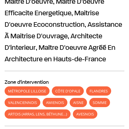
Maitre D'oeuvre, Maitre D'oeuvre
Efficacite Energetique, Maitrise
D'oeuvre Ecoconstruction, Assistance
À Maitrise D'ouvrage, Architecte
D'interieur, Maître D'oeuvre Agréé En
Architecture
en Hauts-de-France
Zone d'intervention
MÉTROPOLE LILLOISE
CÔTE D'OPALE
FLANDRES
VALENCIENNOIS
AMIENOIS
AISNE
SOMME
ARTOIS (ARRAS, LENS, BÉTHUNE…)
AVESNOIS