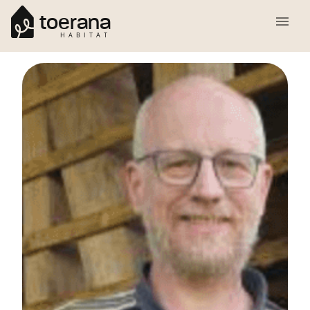
toerana
HABITAT