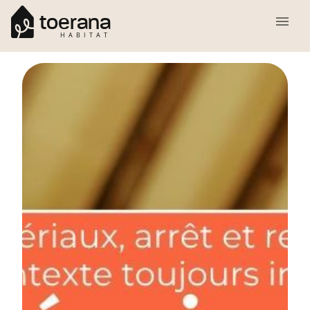
toerana
HABITAT